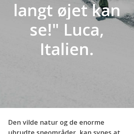
langt
øjet
kan
se!"
Luca,
Italien.
Den
vilde
natur
og
de
enorme
ubrudte
sneområder,
kan
synes
at