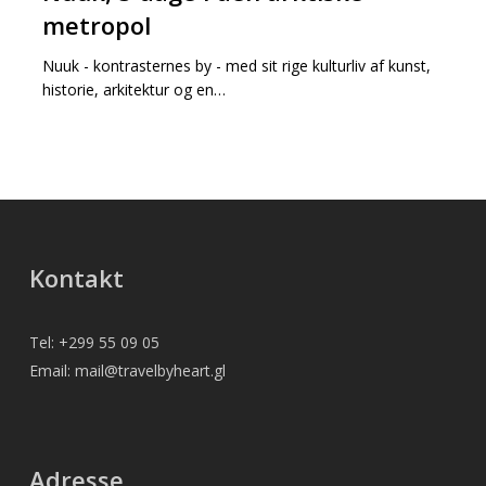
dage
metropol
i
Nuuk - kontrasternes by - med sit rige kulturliv af kunst,
den
historie, arkitektur og en…
arktiske
metropol
Kontakt
Tel: +299 55 09 05
Email: mail@travelbyheart.gl
Adresse