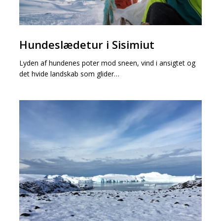
Hundeslædetur
Hundeslædetur i Sisimiut
i
Sisimiut
Lyden af hundenes poter mod sneen, vind i ansigtet og
det hvide landskab som glider…
Forår
i
Ilulissat