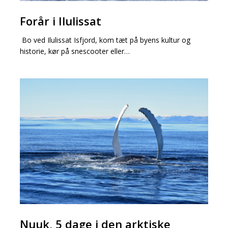
Forår
Forår i Ilulissat
i
Ilulissat
Bo ved Ilulissat Isfjord, kom tæt på byens kultur og
historie, kør på snescooter eller…
Nuuk,
5
dage
i
den
arktiske
metropol
Nuuk,
Nuuk, 5 dage i den arktiske
5