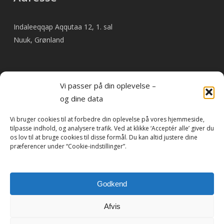
Indaleeqqap Aqqutaa 12, 1. sal
Nuuk, Grønland
Vi passer på din oplevelse –
Betal faktura online
og dine data
Vi bruger cookies til at forbedre din oplevelse på vores hjemmeside,
Som noget nyt er det nu muligt at betale faktura fra Travel
tilpasse indhold, og analysere trafik. Ved at klikke ‘Acceptér alle’ giver du
By Heart online.
os lov til at bruge cookies til disse formål. Du kan altid justere dine
præferencer under “Cookie-indstillinger”.
betal her
Godkend
Afvis