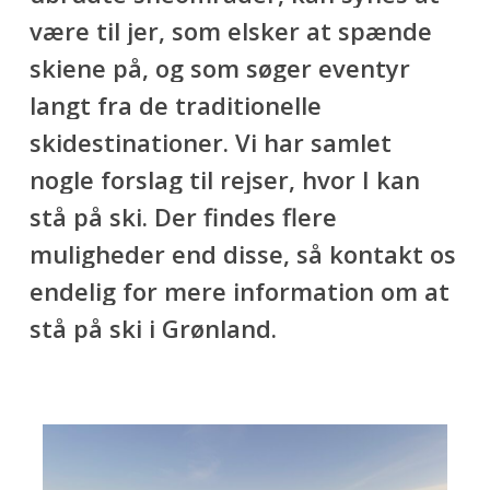
være
til
jer,
som
elsker
at
spænde
skiene
på,
og
som
søger
eventyr
langt
fra
de
traditionelle
skidestinationer. Vi
har
samlet
nogle
forslag
til
rejser,
hvor
I
kan
stå
på
ski.
Der
findes
flere
muligheder
end
disse,
så
kontakt
os
endelig
for
mere
information
om
at
stå
på
ski
i
Grønland.
Billund-
Nuuk,