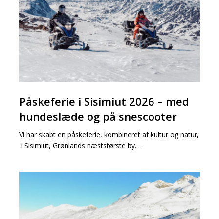
2026
–
med
hundeslæde
og
på
snescooter
Påskeferie
Påskeferie i Sisimiut 2026 – med
i
Sisimiut
hundeslæde og på snescooter
2026
Vi har skabt en påskeferie, kombineret af kultur og natur,
–
i Sisimiut, Grønlands næststørste by.…
med
hundeslæde
og
Sisimiut
på
vintereventyr
snescooter
og
nordlys