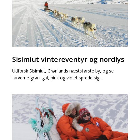
Sisimiut
Sisimiut vintereventyr og nordlys
vintereventyr
og
Udforsk Sisimiut, Grønlands næststørste by, og se
nordlys
farverne grøn, gul, pink og violet sprede sig…
Forår
i
Sisimiut