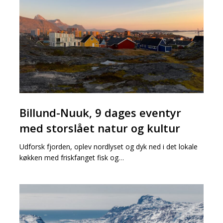
9
dages
eventyr
med
storslået
natur
og
kultur
Billund-
Billund-Nuuk, 9 dages eventyr
Nuuk,
9
med storslået natur og kultur
dages
Udforsk fjorden, oplev nordlyset og dyk ned i det lokale
eventyr
køkken med friskfanget fisk og…
med
storslået
natur
Påskeferie
og
i
kultur
Sisimiut