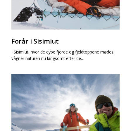
Forår
Forår i Sisimiut
i
Sisimiut
I Sisimiut, hvor de dybe fjorde og fjeldtoppene mødes,
vågner naturen nu langsomt efter de…
Hundeslædetur
i
Sisimiut