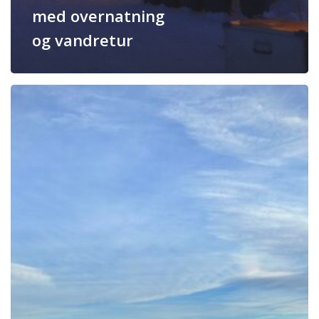
med overnatning
og vandretur
Indlandsisen,
tundrasafari
og
Russel
Gletsjeren