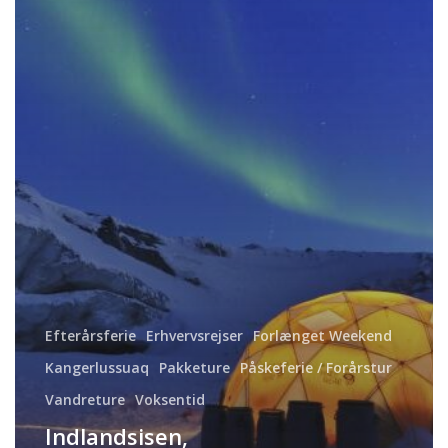
Efterårsferie
Erhvervsrejser
Forlænget Weekend
Kangerlussuaq
Pakketure
Påskeferie / Forårstur
Vandreture
Voksentid
Indlandsisen,