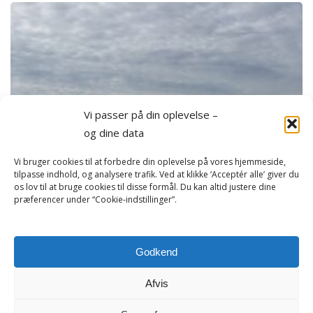
Isfjordssejlads
på
forlænget
weekend
i
oktober
Vi passer på din oplevelse –
og dine data
Vi bruger cookies til at forbedre din oplevelse på vores hjemmeside,
tilpasse indhold, og analysere trafik. Ved at klikke ‘Acceptér alle’ giver du
os lov til at bruge cookies til disse formål. Du kan altid justere dine
præferencer under “Cookie-indstillinger”.
Godkend
Afvis