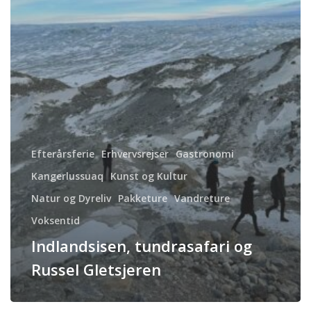
Efterårsferie
Erhvervsrejser
Gastronomi
Kangerlussuaq
Kunst og Kultur
Natur og Dyreliv
Pakketure
Vandreture
Voksentid
Indlandsisen, tundrasafari og
Russel Gletsjeren