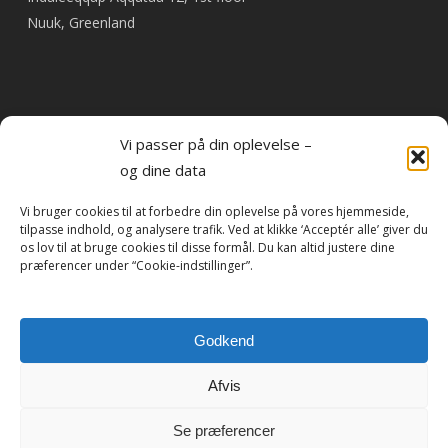
Nuuk, Greenland
Vi passer på din oplevelse –
Pay invoice online
og dine data
Vi bruger cookies til at forbedre din oplevelse på vores hjemmeside,
As something new, it is now possible to pay invoices from
tilpasse indhold, og analysere trafik. Ved at klikke ‘Acceptér alle’ giver du
Travel By Heart online.
os lov til at bruge cookies til disse formål. Du kan altid justere dine
præferencer under “Cookie-indstillinger”.
Pay now
Godkend
Afvis
Se præferencer
© 2022 | Travel by Heart - Greenland ApS | CVR: 41786558