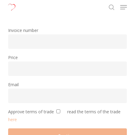
Menu
Skip
to
search
Close
main
Menu
content
Invoice number
Price
Email
Approve terms of trade
read the terms of the trade
here