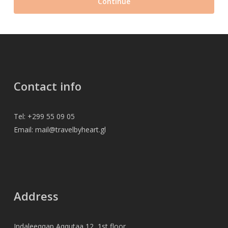
Continue
Contact info
Tel: +299 55 09 05
Email: mail@travelbyheart.gl
Address
Indaleeqqap Aqqutaa 12, 1st floor