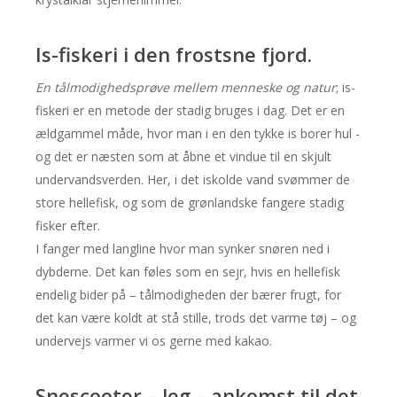
Is-fiskeri i den frostsne fjord.
En tålmodighedsprøve mellem menneske og natur
; is-
fiskeri er en metode der stadig bruges i dag. Det er en
ældgammel måde, hvor man i en den tykke is borer hul -
og det er næsten som at åbne et vindue til en skjult
undervandsverden. Her, i det iskolde vand svømmer de
store hellefisk, og som de grønlandske fangere stadig
fisker efter.
I fanger med langline hvor man synker snøren ned i
dybderne. Det kan føles som en sejr, hvis en hellefisk
endelig bider på – tålmodigheden der bærer frugt, for
det kan være koldt at stå stille, trods det varme tøj – og
undervejs varmer vi os gerne med kakao.
Snescooter – leg – ankomst til det