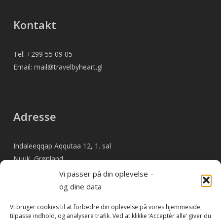
Kontakt
Tel: +299 55 09 05
Email: mail@travelbyheart.gl
Adresse
Indaleeqqap Aqqutaa 12, 1. sal
Nuuk, Grønland
Vi passer på din oplevelse –
og dine data
Betal faktura online
Vi bruger cookies til at forbedre din oplevelse på vores hjemmeside,
tilpasse indhold, og analysere trafik. Ved at klikke ‘Acceptér alle’ giver du