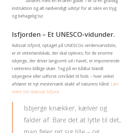
udføres med en erfaren guide. I vil få en grundig
instruktion og alt nødvendigt udstyr for at sikre en tryg
og behagelig tur.
Isfjorden – Et UNESCO-vidunder.
Ilulissat Isfjord, optaget på UNESCOs verdensarvsliste,
er et vinterlandskab, der skal opleves; for de enorme
isbjerge, der driver langsomt ud i havet, er imponerende
i vinterens blålige skær. Tag på en bådtur blandt
isbjergene eller udforsk området til fods – hver vinkel
afslører et nyt mesterværk skabt af naturens hånd.
Læs
mere om Ilulissat Isfjord.
Isbjerge knækker, kælver og
falder af. Bare det at lytte til det,
man føler ret sig lille – og