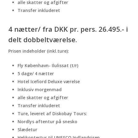
alle skatter og afgifter
Transfer inkluderet
4 nætter/ fra DKK pr. pers. 26.495.- i
delt dobbeltværelse.
Prisen indeholder (inkl.ture):
Fly København- Ilulissat (t/r)
5 dage/ 4 nætter
Hotel Icefiord Deluxe værelse
Inklusiv morgenmad
alle skatter og afgifter
Transfer inkluderet
Ture, leveret af Diskobay Tours:
Nordlys aftentur på snesko
Slædetur
Helikoptertur til UNESCO Indlandsisen