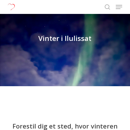
Menu
Skip
to
search
Close
main
Menu
content
Vinter i Ilulissat
Forestil dig et sted, hvor vinteren