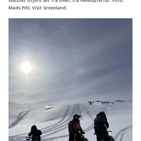
Ilulissat Isfjord set fra oven, fra helikoptertur. Foto;
Mads Pihl, Visit Greenland.