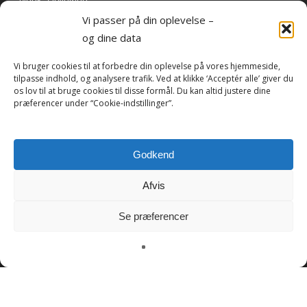
Vi passer på din oplevelse –
og dine data
Betal faktura online
Vi bruger cookies til at forbedre din oplevelse på vores hjemmeside,
tilpasse indhold, og analysere trafik. Ved at klikke ‘Acceptér alle’ giver du
os lov til at bruge cookies til disse formål. Du kan altid justere dine
præferencer under “Cookie-indstillinger”.
Som noget nyt er det nu muligt at betale faktura fra Travel
By Heart online.
Godkend
betal her
Afvis
Se præferencer
© 2022 | Travel by Heart - Greenland ApS | CVR: 41786558