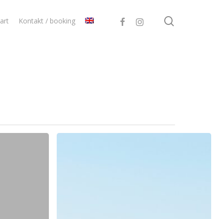
search
facebook
instagram
art
Kontakt / booking
Udforsk
Diskobugten.