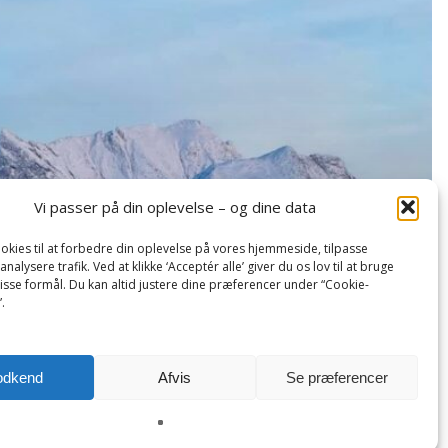
Vi passer på din oplevelse – og dine data
okies til at forbedre din oplevelse på vores hjemmeside, tilpasse
analysere trafik. Ved at klikke ‘Acceptér alle’ giver du os lov til at bruge
disse formål. Du kan altid justere dine præferencer under “Cookie-
”.
odkend
Afvis
Se præferencer