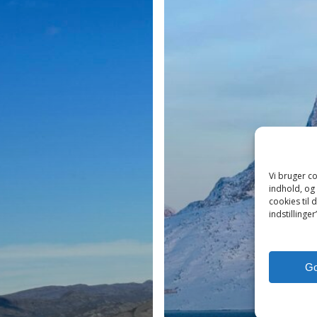
Vi bruger co
indhold, og 
cookies til 
indstillinger
G