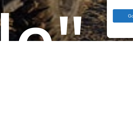
le".
G
x,
U