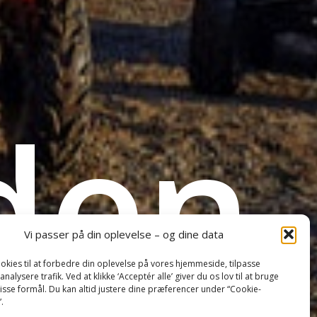
den
Vi passer på din oplevelse – og dine data
okies til at forbedre din oplevelse på vores hjemmeside, tilpasse
analysere trafik. Ved at klikke ‘Acceptér alle’ giver du os lov til at bruge
disse formål. Du kan altid justere dine præferencer under “Cookie-
”.