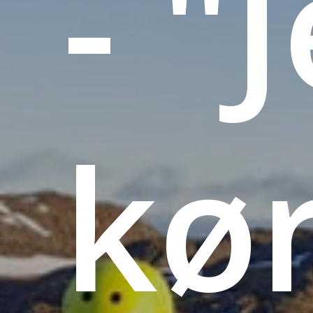
-
"
kø