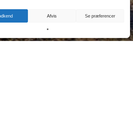
odkend
Afvis
Se præferencer
SA