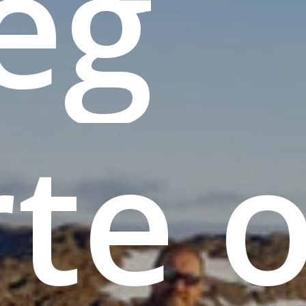
Jeg
rte