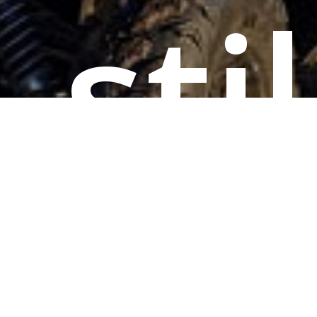
stil
Ale