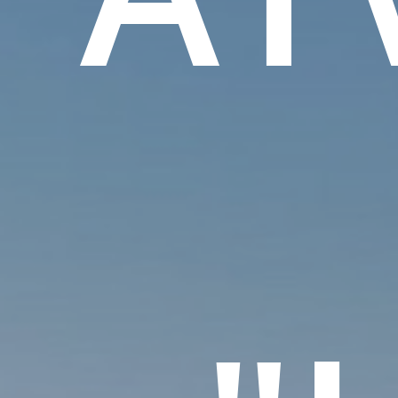
Hit enter to search or ESC to close