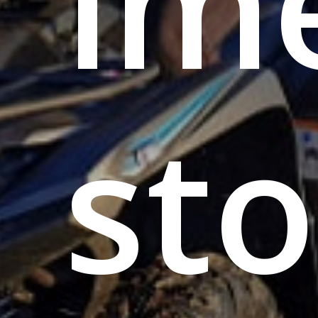
im
st