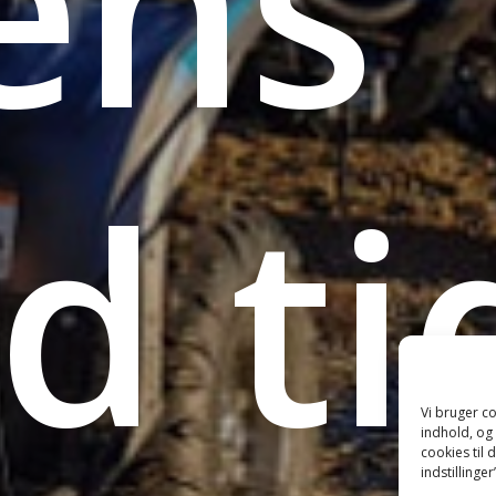
ens
od
ti
Vi bruger co
indhold, og 
cookies til 
indstillinger